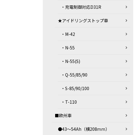
・充電制御対応D31R
★アイドリングストップ車
・M-42
・N-55
・N-55(S)
・Q-55/85/90
・S-85/90/100
・T-110
■欧州車
●43～54Ah（横208ｍｍ）