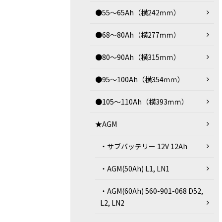
●55～65Ah（横242ｍｍ）
●68～80Ah（横277ｍｍ）
●80～90Ah（横315ｍｍ）
●95～100Ah（横354ｍｍ）
●105～110Ah（横393ｍｍ）
★AGM
・サブバッテリー 12V 12Ah
・AGM(50Ah) L1, LN1
・AGM(60Ah) 560-901-068 D52,
L2, LN2