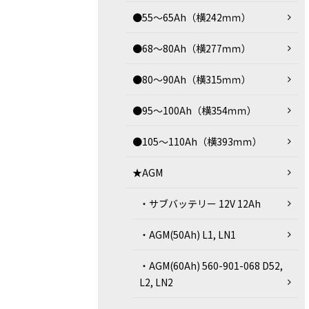
●55～65Ah（横242ｍｍ）
●68～80Ah（横277ｍｍ）
●80～90Ah（横315ｍｍ）
●95～100Ah（横354ｍｍ）
●105～110Ah（横393ｍｍ）
★AGM
・サブバッテリー 12V 12Ah
・AGM(50Ah) L1, LN1
・AGM(60Ah) 560-901-068 D52,
L2, LN2