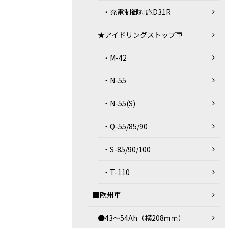
・充電制御対応D31R
★アイドリングストップ車
・M-42
・N-55
・N-55(S)
・Q-55/85/90
・S-85/90/100
・T-110
■欧州車
●43～54Ah（横208ｍｍ）