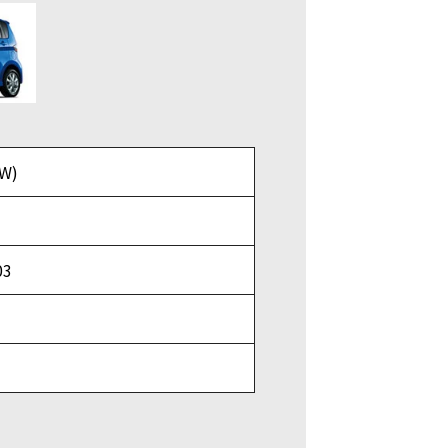
W)
03