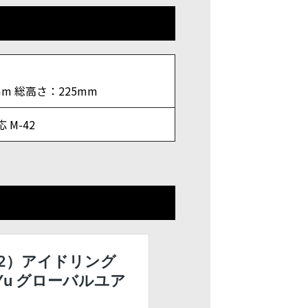
mm 総高さ：225mm
M-42