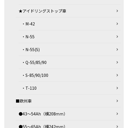
★アイドリングストップ車
・M-42
・N-55
・N-55(S)
・Q-55/85/90
・S-85/90/100
・T-110
■欧州車
●43～54Ah（横208ｍｍ）
●55～65Ah（横242ｍｍ）