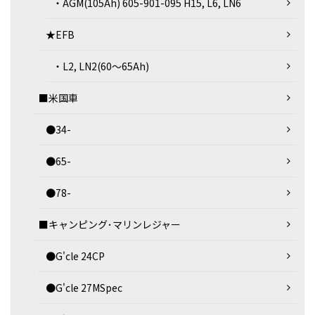
・AGM(105Ah) 605-901-095 H15, L6, LN6
★EFB
・L2, LN2(60～65Ah)
■米国車
●34-
●65-
●78-
■キャンピング･マリンレジャー
●G'cle 24CP
●G'cle 27MSpec