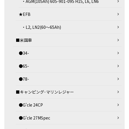
・AGM(105Ah) 605-901-095 H15, L6, LN6
★EFB
・L2, LN2(60～65Ah)
■米国車
●34-
●65-
●78-
■キャンピング･マリンレジャー
●G'cle 24CP
●G'cle 27MSpec