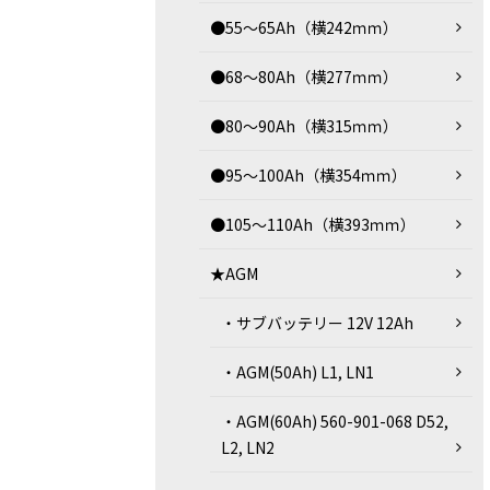
●55～65Ah（横242ｍｍ）
●68～80Ah（横277ｍｍ）
●80～90Ah（横315ｍｍ）
●95～100Ah（横354ｍｍ）
●105～110Ah（横393ｍｍ）
★AGM
・サブバッテリー 12V 12Ah
・AGM(50Ah) L1, LN1
・AGM(60Ah) 560-901-068 D52,
L2, LN2