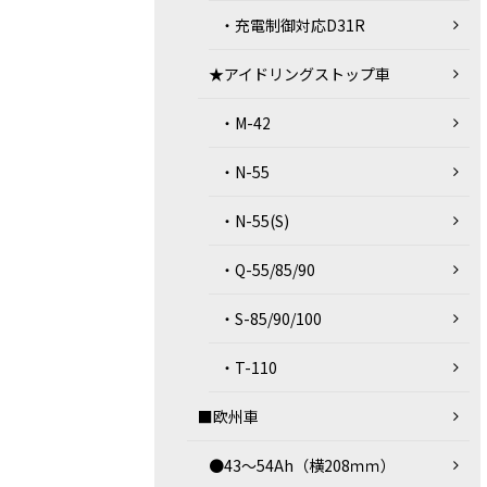
・充電制御対応D31R
★アイドリングストップ車
・M-42
・N-55
・N-55(S)
・Q-55/85/90
・S-85/90/100
・T-110
■欧州車
●43～54Ah（横208ｍｍ）