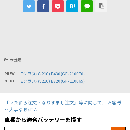
-未分類
PREV
Eクラス(W210) E430(GF-210070)
NEXT
Eクラス(W210) E320(GF-210065)
「いたずら注文・なりすまし注文」等に関して、 お客様
へ大事なお願い
車種から適合バッテリーを探す
Search