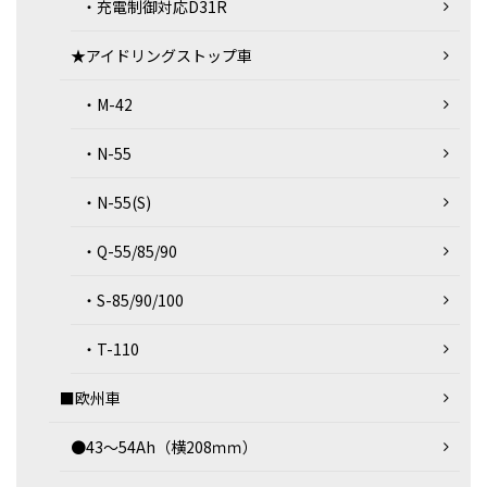
・充電制御対応D31R
★アイドリングストップ車
・M-42
・N-55
・N-55(S)
・Q-55/85/90
・S-85/90/100
・T-110
■欧州車
●43～54Ah（横208ｍｍ）