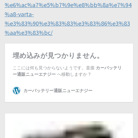
%e6%ac%a7%e5%b7%9e%e8%bb%8a%e7%94
%a8-varta-
%e3%83%90%e3%83%83%e3%83%86%e3%83
%aa%e3%83%bc/