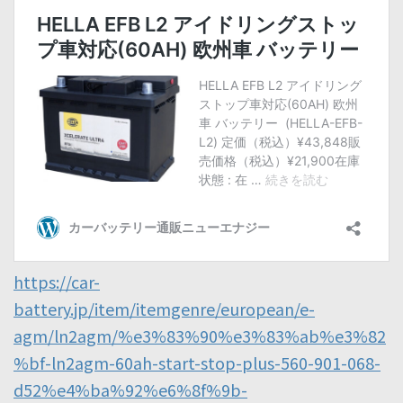
https://car-
battery.jp/item/itemgenre/european/e-
agm/ln2agm/%e3%83%90%e3%83%ab%e3%82
%bf-ln2agm-60ah-start-stop-plus-560-901-068-
d52%e4%ba%92%e6%8f%9b-