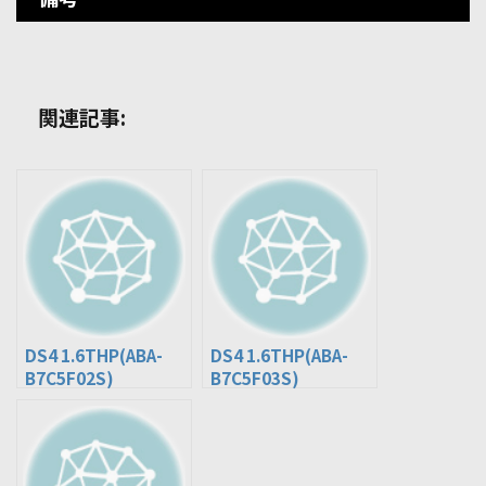
関連記事:
DS4 1.6THP(ABA-
DS4 1.6THP(ABA-
B7C5F02S)
B7C5F03S)