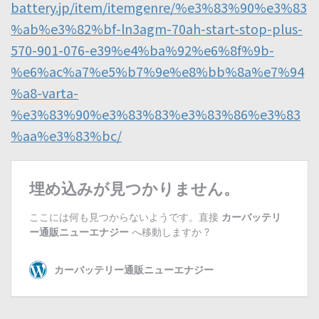
battery.jp/item/itemgenre/%e3%83%90%e3%83
%ab%e3%82%bf-ln3agm-70ah-start-stop-plus-
570-901-076-e39%e4%ba%92%e6%8f%9b-
%e6%ac%a7%e5%b7%9e%e8%bb%8a%e7%94
%a8-varta-
%e3%83%90%e3%83%83%e3%83%86%e3%83
%aa%e3%83%bc/