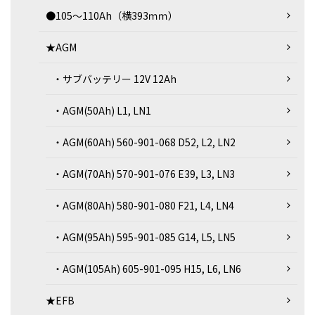
●105～110Ah（横393ｍｍ）
★AGM
・サブバッテリー 12V 12Ah
・AGM(50Ah) L1, LN1
・AGM(60Ah) 560-901-068 D52, L2, LN2
・AGM(70Ah) 570-901-076 E39, L3, LN3
・AGM(80Ah) 580-901-080 F21, L4, LN4
・AGM(95Ah) 595-901-085 G14, L5, LN5
・AGM(105Ah) 605-901-095 H15, L6, LN6
★EFB