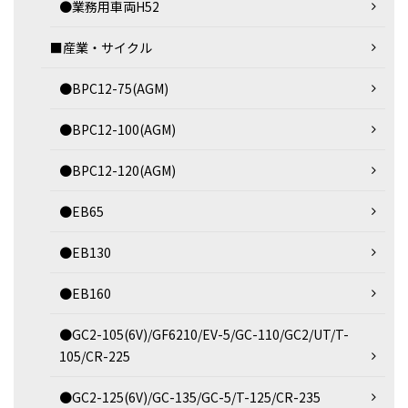
●業務用車両H52
■産業・サイクル
●BPC12-75(AGM)
●BPC12-100(AGM)
●BPC12-120(AGM)
●EB65
●EB130
●EB160
●GC2-105(6V)/GF6210/EV-5/GC-110/GC2/UT/T-
105/CR-225
●GC2-125(6V)/GC-135/GC-5/T-125/CR-235