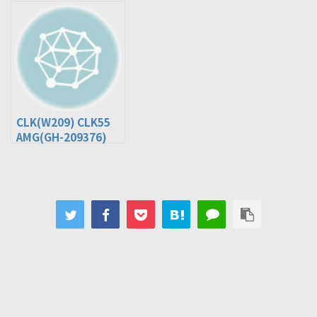
209365)
209456)
CLK(W209) CLK55
AMG(GH-209376)