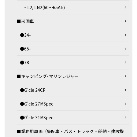
・L2, LN2(60～65Ah)
■米国車
●34-
●65-
●78-
■キャンピング･マリンレジャー
●G'cle 24CP
●G'cle 27MSpec
●G'cle 31MSpec
■業務用車両（集配車・バス・トラック・船舶・建設機