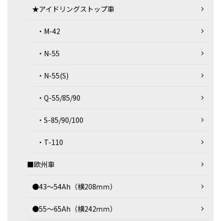
★アイドリングストップ車
・M-42
・N-55
・N-55(S)
・Q-55/85/90
・S-85/90/100
・T-110
■欧州車
●43～54Ah（横208ｍｍ）
●55～65Ah（横242ｍｍ）