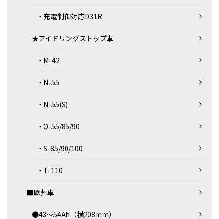
・充電制御対応D31R
★アイドリングストップ車
・M-42
・N-55
・N-55(S)
・Q-55/85/90
・S-85/90/100
・T-110
■欧州車
●43～54Ah（横208ｍｍ）