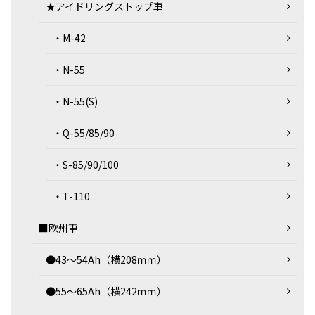
★アイドリングストップ車
・M-42
・N-55
・N-55(S)
・Q-55/85/90
・S-85/90/100
・T-110
■欧州車
●43～54Ah（横208ｍｍ）
●55～65Ah（横242ｍｍ）