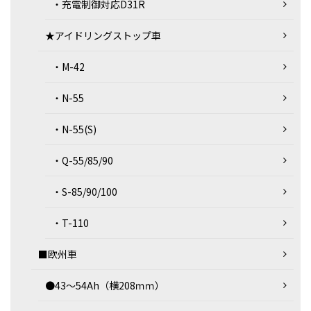
・充電制御対応D31R
★アイドリングストップ車
・M-42
・N-55
・N-55(S)
・Q-55/85/90
・S-85/90/100
・T-110
■欧州車
●43～54Ah（横208ｍｍ）