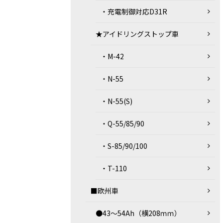
・充電制御対応D31R
★アイドリングストップ車
・M-42
・N-55
・N-55(S)
・Q-55/85/90
・S-85/90/100
・T-110
■欧州車
●43～54Ah（横208ｍｍ）