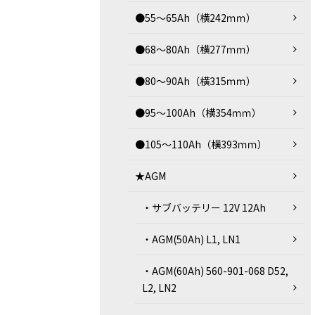
●55～65Ah（横242ｍｍ）
●68～80Ah（横277ｍｍ）
●80～90Ah（横315ｍｍ）
●95～100Ah（横354ｍｍ）
●105～110Ah（横393ｍｍ）
★AGM
・サブバッテリー 12V 12Ah
・AGM(50Ah) L1, LN1
・AGM(60Ah) 560-901-068 D52,
L2, LN2