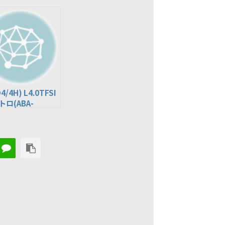
4/4H) L4.0TFSI
トロ(ABA-
TGL)