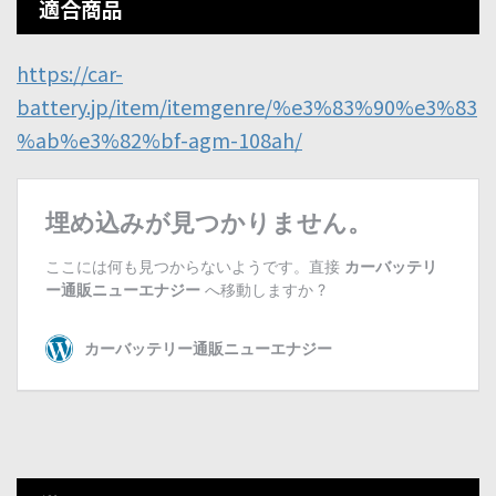
適合商品
https://car-
battery.jp/item/itemgenre/%e3%83%90%e3%83
%ab%e3%82%bf-agm-108ah/