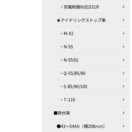
・充電制御対応D31R
★アイドリングストップ車
・M-42
・N-55
・N-55(S)
・Q-55/85/90
・S-85/90/100
・T-110
■欧州車
●43～54Ah（横208ｍｍ）