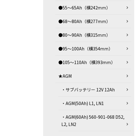
●55～65Ah（横242ｍｍ）
●68～80Ah（横277ｍｍ）
●80～90Ah（横315ｍｍ）
●95～100Ah（横354ｍｍ）
●105～110Ah（横393ｍｍ）
★AGM
・サブバッテリー 12V 12Ah
・AGM(50Ah) L1, LN1
・AGM(60Ah) 560-901-068 D52,
L2, LN2