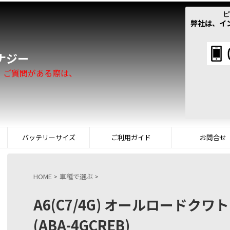
ピ
弊社は、イ
！
ナジー
。ご質問がある際は、
バッテリーサイズ
ご利用ガイド
お問合せ
HOME
>
車種で選ぶ
>
A6(C7/4G) オールロードク
(ABA-4GCREB)