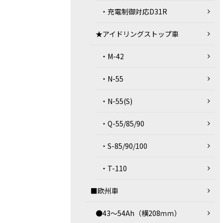
・充電制御対応D31R
★アイドリングストップ車
・M-42
・N-55
・N-55(S)
・Q-55/85/90
・S-85/90/100
・T-110
■欧州車
●43～54Ah（横208ｍｍ）