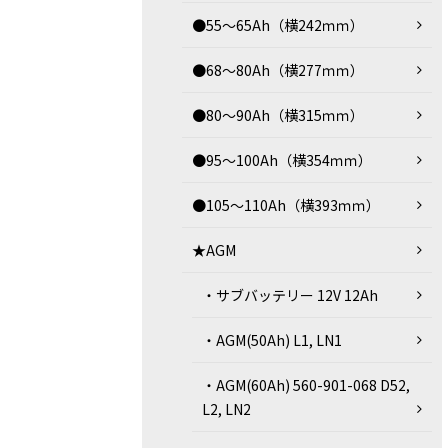
●55～65Ah（横242ｍｍ）
●68～80Ah（横277ｍｍ）
●80～90Ah（横315ｍｍ）
●95～100Ah（横354ｍｍ）
●105～110Ah（横393ｍｍ）
★AGM
・サブバッテリー 12V 12Ah
・AGM(50Ah) L1, LN1
・AGM(60Ah) 560-901-068 D52,
L2, LN2