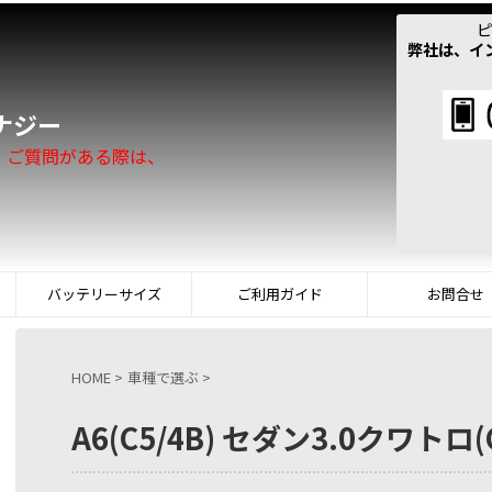
ピ
弊社は、イ
！
ナジー
。ご質問がある際は、
バッテリーサイズ
ご利用ガイド
お問合せ
HOME
>
車種で選ぶ
>
A6(C5/4B) セダン3.0クワトロ(G