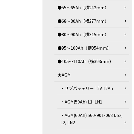
●55～65Ah（横242ｍｍ）
●68～80Ah（横277ｍｍ）
●80～90Ah（横315ｍｍ）
●95～100Ah（横354ｍｍ）
●105～110Ah（横393ｍｍ）
★AGM
・サブバッテリー 12V 12Ah
・AGM(50Ah) L1, LN1
・AGM(60Ah) 560-901-068 D52,
L2, LN2