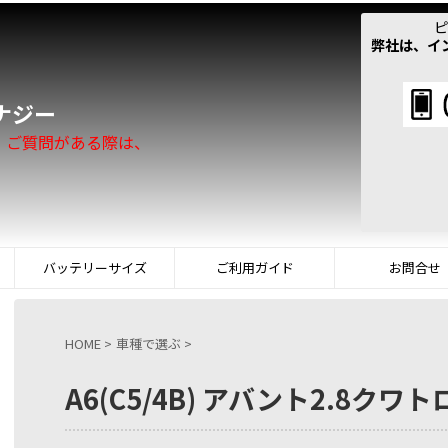
ピ
弊社は、イ
！
ナジー
。ご質問がある際は、
バッテリーサイズ
ご利用ガイド
お問合せ
HOME
>
車種で選ぶ
>
A6(C5/4B) アバント2.8クワトロ