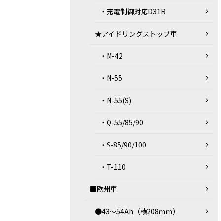
・充電制御対応D31R
★アイドリングストップ車
・M-42
・N-55
・N-55(S)
・Q-55/85/90
・S-85/90/100
・T-110
■欧州車
●43～54Ah（横208ｍｍ）