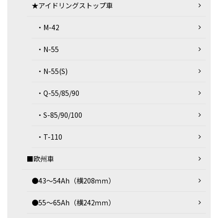
★アイドリングストップ車
・M-42
・N-55
・N-55(S)
・Q-55/85/90
・S-85/90/100
・T-110
■欧州車
●43～54Ah（横208ｍｍ）
●55～65Ah（横242ｍｍ）