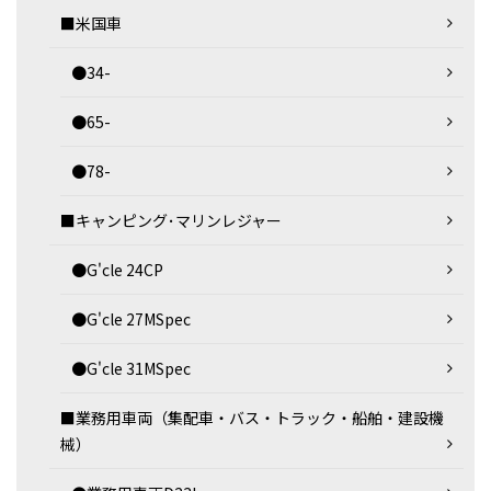
■米国車
●34-
●65-
●78-
■キャンピング･マリンレジャー
●G'cle 24CP
●G'cle 27MSpec
●G'cle 31MSpec
■業務用車両（集配車・バス・トラック・船舶・建設機
械）