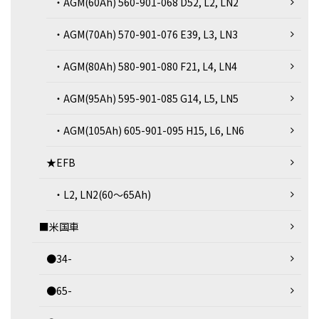
・AGM(60Ah) 560-901-068 D52, L2, LN2
・AGM(70Ah) 570-901-076 E39, L3, LN3
・AGM(80Ah) 580-901-080 F21, L4, LN4
・AGM(95Ah) 595-901-085 G14, L5, LN5
・AGM(105Ah) 605-901-095 H15, L6, LN6
★EFB
・L2, LN2(60～65Ah)
■米国車
●34-
●65-