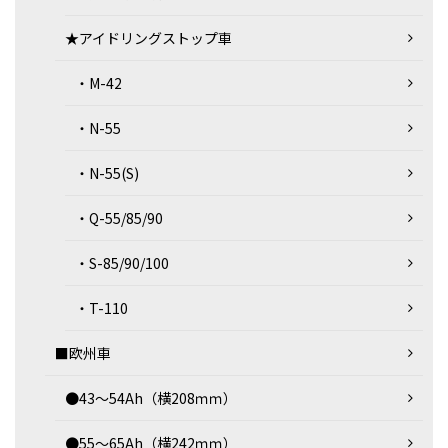
★アイドリングストップ車
・M-42
・N-55
・N-55(S)
・Q-55/85/90
・S-85/90/100
・T-110
■欧州車
●43～54Ah（横208ｍｍ）
●55～65Ah（横242ｍｍ）