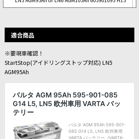
LN5 AGM95Ah or LN6 AGM105Ah 605901095 H15
適合商品
※要現車確認！
StartStop(アイドリングストップ対応) LN5
AGM95Ah