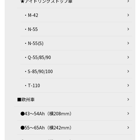
★アイドリングストップ車
・M-42
・N-55
・N-55(S)
・Q-55/85/90
・S-85/90/100
・T-110
■欧州車
●43～54Ah（横208ｍｍ）
●55～65Ah（横242ｍｍ）