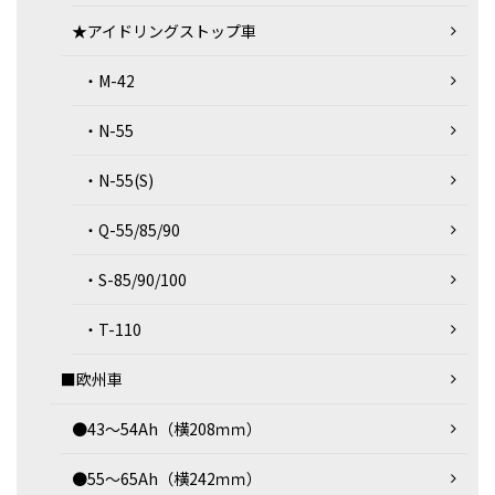
★アイドリングストップ車
・M-42
・N-55
・N-55(S)
・Q-55/85/90
・S-85/90/100
・T-110
■欧州車
●43～54Ah（横208ｍｍ）
●55～65Ah（横242ｍｍ）