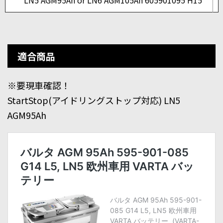
LN5 AGM95Ah or LN6 AGM105Ah 605901095 H15
適合商品
※要現車確認！
StartStop(アイドリングストップ対応) LN5
AGM95Ah