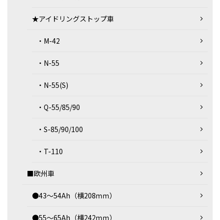
★アイドリングストップ車
・M-42
・N-55
・N-55(S)
・Q-55/85/90
・S-85/90/100
・T-110
■欧州車
●43～54Ah（横208ｍｍ）
●55～65Ah（横242ｍｍ）