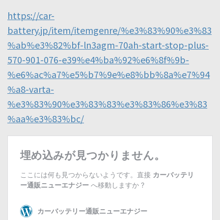
https://car-
battery.jp/item/itemgenre/%e3%83%90%e3%83
%ab%e3%82%bf-ln3agm-70ah-start-stop-plus-
570-901-076-e39%e4%ba%92%e6%8f%9b-
%e6%ac%a7%e5%b7%9e%e8%bb%8a%e7%94
%a8-varta-
%e3%83%90%e3%83%83%e3%83%86%e3%83
%aa%e3%83%bc/