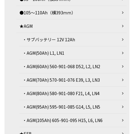
●105～110Ah（横393ｍｍ）
★AGM
・サブバッテリー 12V 12Ah
・AGM(50Ah) L1, LN1
・AGM(60Ah) 560-901-068 D52, L2, LN2
・AGM(70Ah) 570-901-076 E39, L3, LN3
・AGM(80Ah) 580-901-080 F21, L4, LN4
・AGM(95Ah) 595-901-085 G14, L5, LN5
・AGM(105Ah) 605-901-095 H15, L6, LN6
★EFB