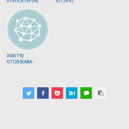
A75FX/A75F04)
A7C5FX)
308(T9)
GTI250(ABA-
T95G05)