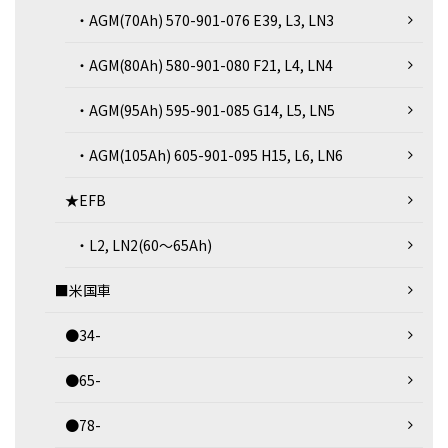
・AGM(70Ah) 570-901-076 E39, L3, LN3
・AGM(80Ah) 580-901-080 F21, L4, LN4
・AGM(95Ah) 595-901-085 G14, L5, LN5
・AGM(105Ah) 605-901-095 H15, L6, LN6
★EFB
・L2, LN2(60～65Ah)
■米国車
●34-
●65-
●78-