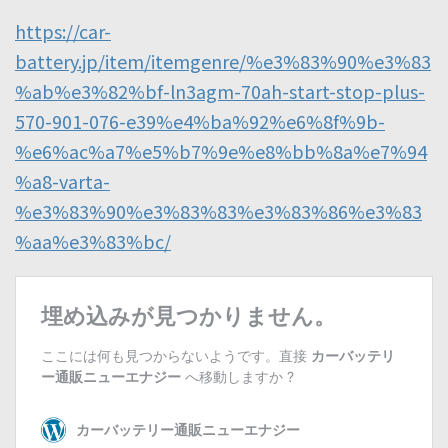
https://car-
battery.jp/item/itemgenre/%e3%83%90%e3%83
%ab%e3%82%bf-ln3agm-70ah-start-stop-plus-
570-901-076-e39%e4%ba%92%e6%8f%9b-
%e6%ac%a7%e5%b7%9e%e8%bb%8a%e7%94
%a8-varta-
%e3%83%90%e3%83%83%e3%83%86%e3%83
%aa%e3%83%bc/