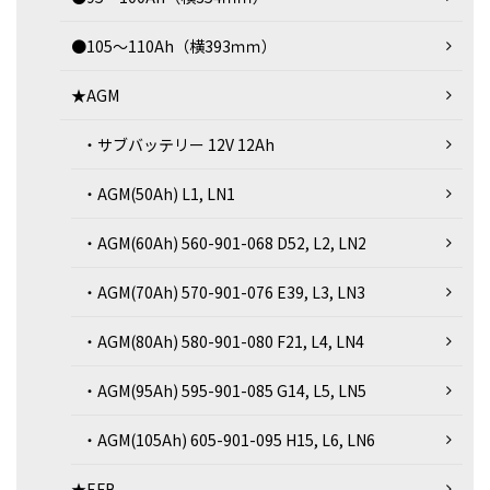
●105～110Ah（横393ｍｍ）
★AGM
・サブバッテリー 12V 12Ah
・AGM(50Ah) L1, LN1
・AGM(60Ah) 560-901-068 D52, L2, LN2
・AGM(70Ah) 570-901-076 E39, L3, LN3
・AGM(80Ah) 580-901-080 F21, L4, LN4
・AGM(95Ah) 595-901-085 G14, L5, LN5
・AGM(105Ah) 605-901-095 H15, L6, LN6
★EFB