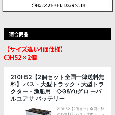
〇H52×2個+HD-D23R×2個
適合商品
【サイズ違い4個仕様】
〇H52×2個