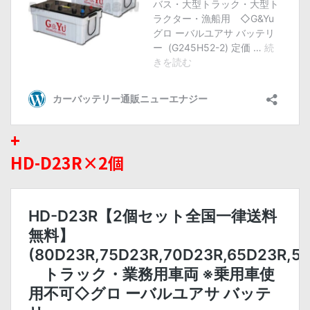
+
HD-D23R×2個