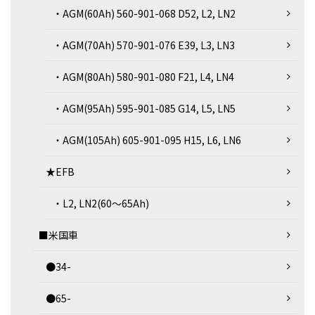
・AGM(60Ah) 560-901-068 D52, L2, LN2
・AGM(70Ah) 570-901-076 E39, L3, LN3
・AGM(80Ah) 580-901-080 F21, L4, LN4
・AGM(95Ah) 595-901-085 G14, L5, LN5
・AGM(105Ah) 605-901-095 H15, L6, LN6
★EFB
・L2, LN2(60～65Ah)
■米国車
●34-
●65-