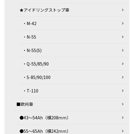
★アイドリングストップ車
・M-42
・N-55
・N-55(S)
・Q-55/85/90
・S-85/90/100
・T-110
■欧州車
●43～54Ah（横208ｍｍ）
●55～65Ah（横242ｍｍ）