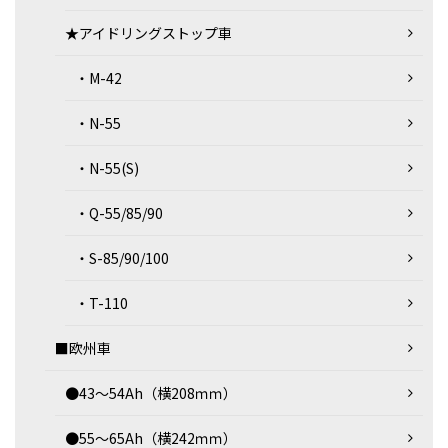
★アイドリングストップ車
・M-42
・N-55
・N-55(S)
・Q-55/85/90
・S-85/90/100
・T-110
■欧州車
●43～54Ah（横208ｍｍ）
●55～65Ah（横242ｍｍ）