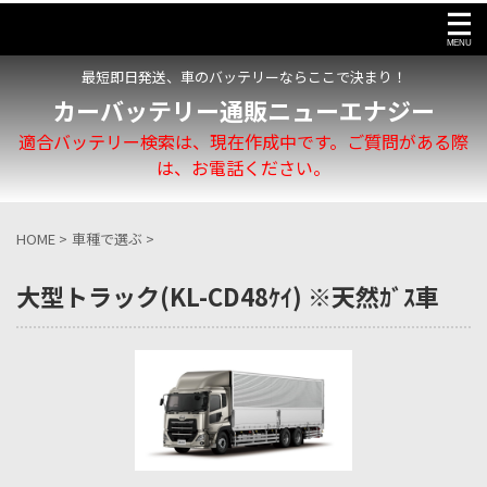
最短即日発送、車のバッテリーならここで決まり！
カーバッテリー通販ニューエナジー
適合バッテリー検索は、現在作成中です。ご質問がある際
は、お電話ください。
HOME
>
車種で選ぶ
>
大型トラック(KL-CD48ｹｲ) ※天然ｶﾞｽ車