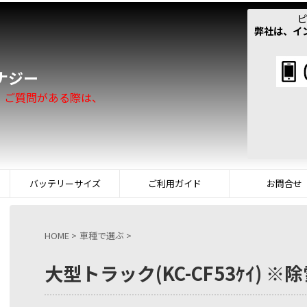
ピ
弊社は、イ
！
ナジー
。ご質問がある際は、
バッテリーサイズ
ご利用ガイド
お問合せ
HOME
>
車種で選ぶ
>
大型トラック(KC-CF53ｹｲ) ※