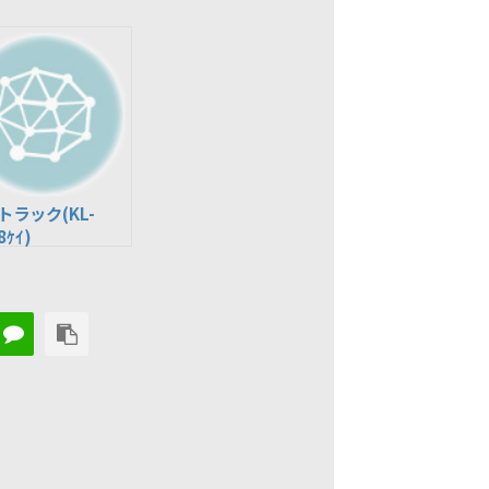
トラック(KL-
8ｹｲ)