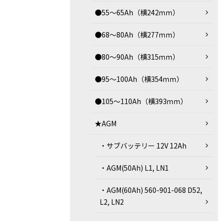
●55～65Ah（横242ｍｍ）
●68～80Ah（横277ｍｍ）
●80～90Ah（横315ｍｍ）
●95～100Ah（横354ｍｍ）
●105～110Ah（横393ｍｍ）
★AGM
・サブバッテリー 12V 12Ah
・AGM(50Ah) L1, LN1
・AGM(60Ah) 560-901-068 D52,
L2, LN2