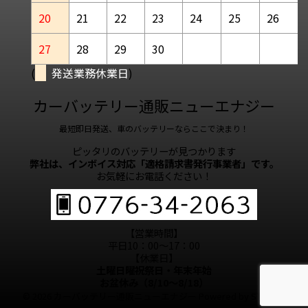
20
21
22
23
24
25
26
27
28
29
30
(
発送業務休業日
)
カーバッテリー通販ニューエナジー
最短即日発送、車のバッテリーならここで決まり！
ピッタリのバッテリーが見つかります
弊社は、インボイス対応「適格請求書発行事業者」です。
お気軽にお電話ください！
【営業時間】
平日10：00～17：00
【休業日】
土曜日曜祝祭日・年末年始
お盆休み（8/10～8/18）
© 2026 カーバッテリー通販ニューエナジー Powered by
STINGER