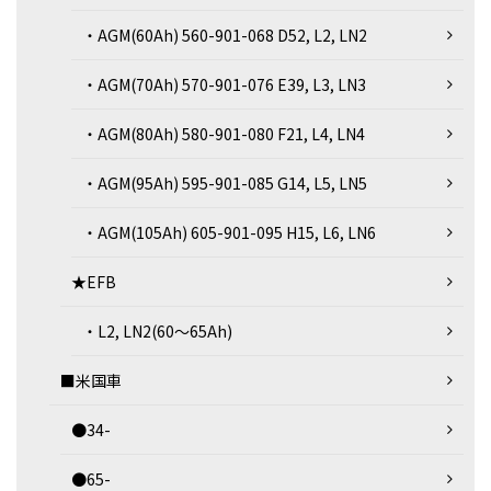
・AGM(60Ah) 560-901-068 D52, L2, LN2
・AGM(70Ah) 570-901-076 E39, L3, LN3
・AGM(80Ah) 580-901-080 F21, L4, LN4
・AGM(95Ah) 595-901-085 G14, L5, LN5
・AGM(105Ah) 605-901-095 H15, L6, LN6
★EFB
・L2, LN2(60～65Ah)
■米国車
●34-
●65-