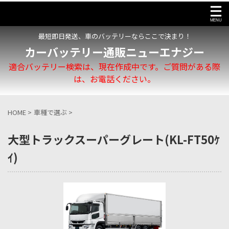
最短即日発送、車のバッテリーならここで決まり！
カーバッテリー通販ニューエナジー
適合バッテリー検索は、現在作成中です。ご質問がある際
は、お電話ください。
HOME
>
車種で選ぶ
>
大型トラックスーパーグレート(KL-FT50ｹ
ｲ)