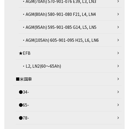
・AGM(70Ah) 570-901-076 E39, L3, LN3
・AGM(80Ah) 580-901-080 F21, L4, LN4
・AGM(95Ah) 595-901-085 G14, L5, LN5
・AGM(105Ah) 605-901-095 H15, L6, LN6
★EFB
・L2, LN2(60～65Ah)
■米国車
●34-
●65-
●78-