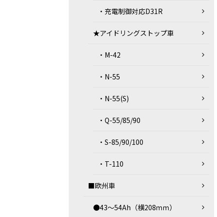
・充電制御対応D31R
★アイドリングストップ車
・M-42
・N-55
・N-55(S)
・Q-55/85/90
・S-85/90/100
・T-110
■欧州車
●43～54Ah（横208ｍｍ）