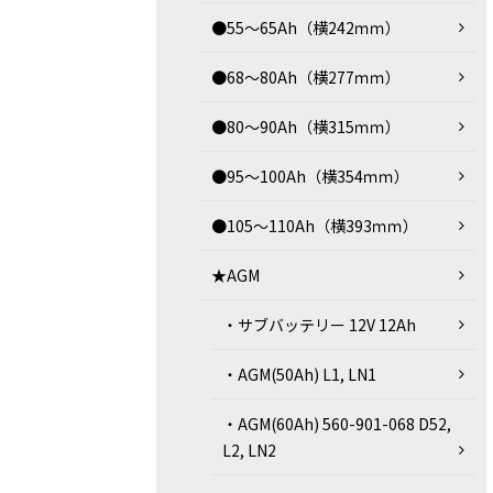
●55～65Ah（横242ｍｍ）
●68～80Ah（横277ｍｍ）
●80～90Ah（横315ｍｍ）
●95～100Ah（横354ｍｍ）
●105～110Ah（横393ｍｍ）
★AGM
・サブバッテリー 12V 12Ah
・AGM(50Ah) L1, LN1
・AGM(60Ah) 560-901-068 D52,
L2, LN2