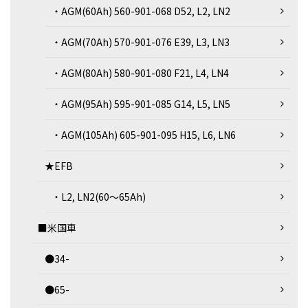
・AGM(60Ah) 560-901-068 D52, L2, LN2
・AGM(70Ah) 570-901-076 E39, L3, LN3
・AGM(80Ah) 580-901-080 F21, L4, LN4
・AGM(95Ah) 595-901-085 G14, L5, LN5
・AGM(105Ah) 605-901-095 H15, L6, LN6
★EFB
・L2, LN2(60～65Ah)
■米国車
●34-
●65-