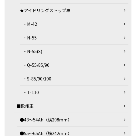
★アイドリングストップ車
・M-42
・N-55
・N-55(S)
・Q-55/85/90
・S-85/90/100
・T-110
■欧州車
●43～54Ah（横208ｍｍ）
●55～65Ah（横242ｍｍ）