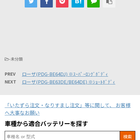
-未分類
PREV
ローザ(PDG-BE64DJ) ※ｽｰﾊﾟｰﾛﾝｸﾞﾎﾞﾃﾞｨ
NEXT
ローザ(PDG-BE63DE/BE64DE) ※ｼｮｰﾄﾎﾞﾃﾞｨ
「いたずら注文・なりすまし注文」等に関して、 お客様
へ大事なお願い
車種から適合バッテリーを探す
Search
for: