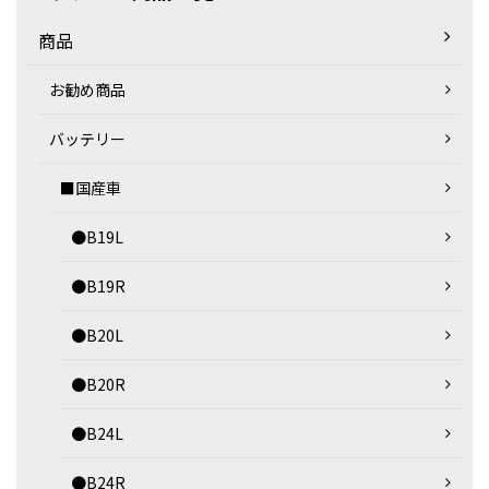
商品
お勧め商品
バッテリー
■国産車
●B19L
●B19R
●B20L
●B20R
●B24L
●B24R