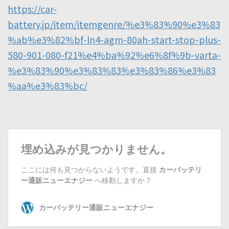
https://car-
battery.jp/item/itemgenre/%e3%83%90%e3%83
%ab%e3%82%bf-ln4-agm-80ah-start-stop-plus-
580-901-080-f21%e4%ba%92%e6%8f%9b-varta-
%e3%83%90%e3%83%83%e3%83%86%e3%83
%aa%e3%83%bc/