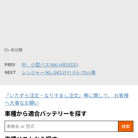
-未分類
PREV
中、小型バス(KK-HR1EEE)
NEXT
レンジャー(KL-GK1Jｹｲ) ※ﾙｰﾌｶｯﾄ車
「いたずら注文・なりすまし注文」等に関して、 お客様
へ大事なお願い
車種から適合バッテリーを探す
Search
for: