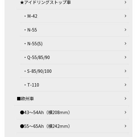
★アイドリングストップ車
・M-42
・N-55
・N-55(S)
・Q-55/85/90
・S-85/90/100
・T-110
■欧州車
●43～54Ah（横208ｍｍ）
●55～65Ah（横242ｍｍ）