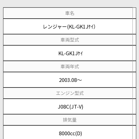
車名
レンジャー(KL-GK1Jｹｲ）
車両型式
KL-GK1Jｹｲ
車両年式
2003.08～
エンジン型式
J08C(JT-V)
排気量
8000cc(D)