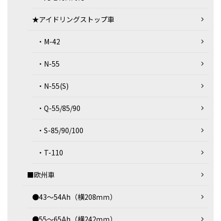
★アイドリングストップ車
・M-42
・N-55
・N-55(S)
・Q-55/85/90
・S-85/90/100
・T-110
■欧州車
●43～54Ah（横208ｍｍ）
●55～65Ah（横242ｍｍ）