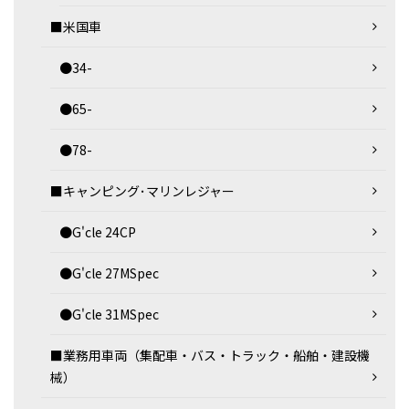
■米国車
●34-
●65-
●78-
■キャンピング･マリンレジャー
●G'cle 24CP
●G'cle 27MSpec
●G'cle 31MSpec
■業務用車両（集配車・バス・トラック・船舶・建設機
械）