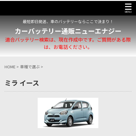
最短即日発送、車のバッテリーならここで決まり！
カーバッテリー通販ニューエナジー
適合バッテリー検索は、現在作成中です。ご質問がある際
は、お電話ください。
HOME
>
車種で選ぶ
>
ミラ イース