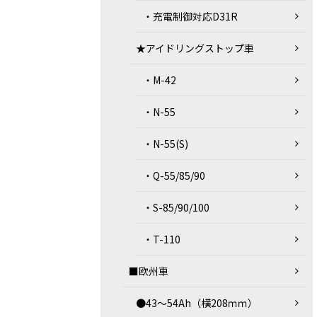
・充電制御対応D31R
★アイドリングストップ車
・M-42
・N-55
・N-55(S)
・Q-55/85/90
・S-85/90/100
・T-110
■欧州車
●43～54Ah（横208ｍｍ）