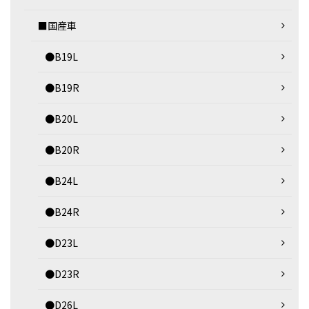
■国産車
●B19L
●B19R
●B20L
●B20R
●B24L
●B24R
●D23L
●D23R
●D26L