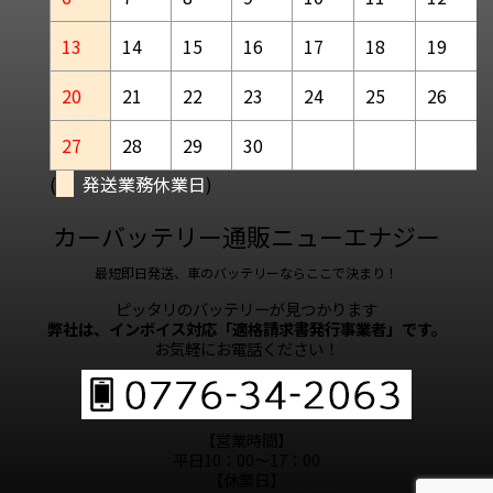
13
14
15
16
17
18
19
20
21
22
23
24
25
26
27
28
29
30
(
発送業務休業日
)
カーバッテリー通販ニューエナジー
最短即日発送、車のバッテリーならここで決まり！
ピッタリのバッテリーが見つかります
弊社は、インボイス対応「適格請求書発行事業者」です。
お気軽にお電話ください！
【営業時間】
平日10：00～17：00
【休業日】