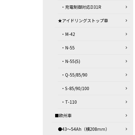
・充電制御対応D31R
★アイドリングストップ車
・M-42
・N-55
・N-55(S)
・Q-55/85/90
・S-85/90/100
・T-110
■欧州車
●43～54Ah（横208ｍｍ）