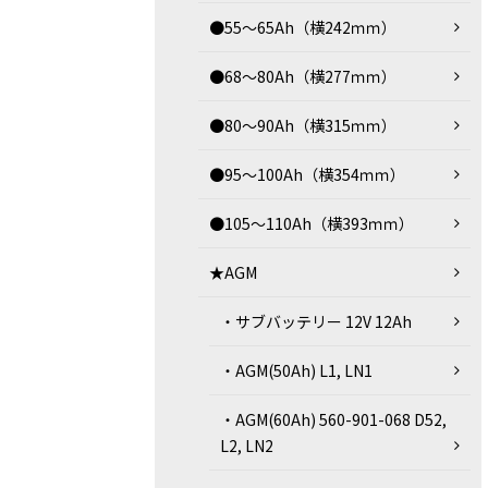
●55～65Ah（横242ｍｍ）
●68～80Ah（横277ｍｍ）
●80～90Ah（横315ｍｍ）
●95～100Ah（横354ｍｍ）
●105～110Ah（横393ｍｍ）
★AGM
・サブバッテリー 12V 12Ah
・AGM(50Ah) L1, LN1
・AGM(60Ah) 560-901-068 D52,
L2, LN2