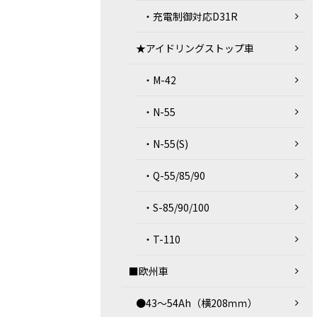
・充電制御対応D31R
★アイドリングストップ車
・M-42
・N-55
・N-55(S)
・Q-55/85/90
・S-85/90/100
・T-110
■欧州車
●43～54Ah（横208ｍｍ）