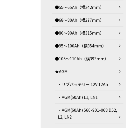
●55～65Ah（横242ｍｍ）
●68～80Ah（横277ｍｍ）
●80～90Ah（横315ｍｍ）
●95～100Ah（横354ｍｍ）
●105～110Ah（横393ｍｍ）
★AGM
・サブバッテリー 12V 12Ah
・AGM(50Ah) L1, LN1
・AGM(60Ah) 560-901-068 D52,
L2, LN2