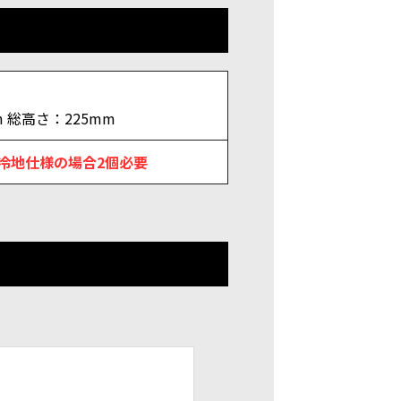
m 総高さ：225mm
冷地仕様の場合2個必要