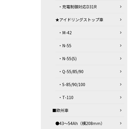
・充電制御対応D31R
★アイドリングストップ車
・M-42
・N-55
・N-55(S)
・Q-55/85/90
・S-85/90/100
・T-110
■欧州車
●43～54Ah（横208ｍｍ）