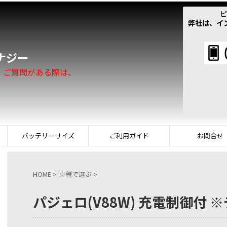
ピ
弊社は、イ
！
ナジー
。ご質問がある際は、
バッテリーサイズ
ご利用ガイド
お問合せ
HOME
>
車種で選ぶ
>
パジェロ(V88W) 充電制御付 