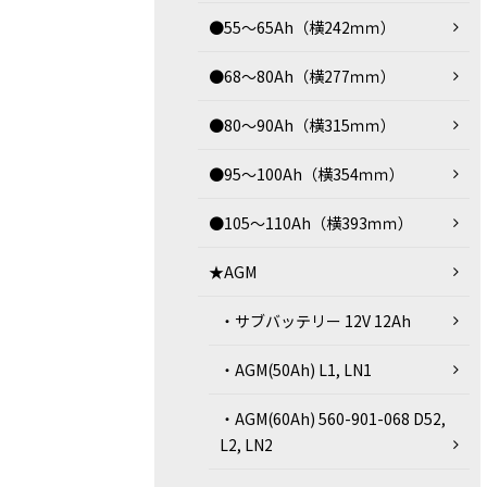
●55～65Ah（横242ｍｍ）
●68～80Ah（横277ｍｍ）
●80～90Ah（横315ｍｍ）
●95～100Ah（横354ｍｍ）
●105～110Ah（横393ｍｍ）
★AGM
・サブバッテリー 12V 12Ah
・AGM(50Ah) L1, LN1
・AGM(60Ah) 560-901-068 D52,
L2, LN2