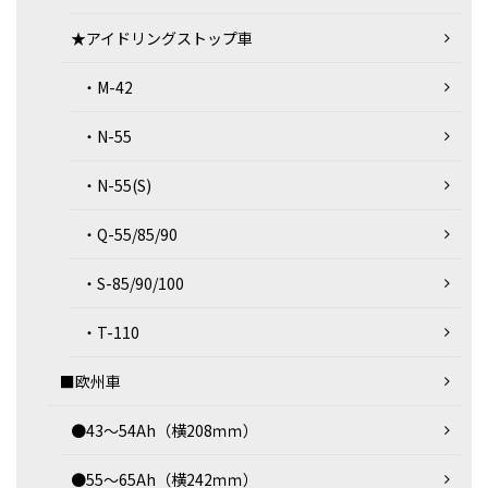
★アイドリングストップ車
・M-42
・N-55
・N-55(S)
・Q-55/85/90
・S-85/90/100
・T-110
■欧州車
●43～54Ah（横208ｍｍ）
●55～65Ah（横242ｍｍ）