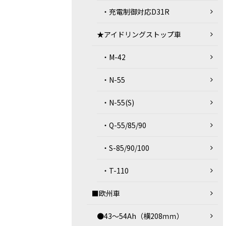
・充電制御対応D31R
★アイドリングストップ車
・M-42
・N-55
・N-55(S)
・Q-55/85/90
・S-85/90/100
・T-110
■欧州車
●43～54Ah（横208ｍｍ）