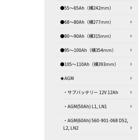
●55～65Ah（横242ｍｍ）
●68～80Ah（横277ｍｍ）
●80～90Ah（横315ｍｍ）
●95～100Ah（横354ｍｍ）
●105～110Ah（横393ｍｍ）
★AGM
・サブバッテリー 12V 12Ah
・AGM(50Ah) L1, LN1
・AGM(60Ah) 560-901-068 D52,
L2, LN2