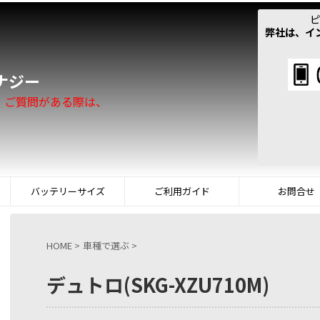
ピ
弊社は、イ
！
ナジー
。ご質問がある際は、
バッテリーサイズ
ご利用ガイド
お問合せ
HOME
>
車種で選ぶ
>
デュトロ(SKG-XZU710M)