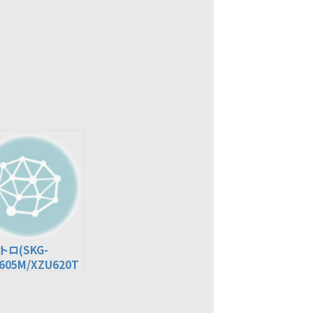
トロ(SKG-
605M/XZU620T
U650M)