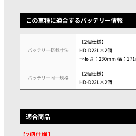
この車種に適合するバッテリー情報
【2個仕様】
HD-D23L×2個
バッテリー搭載寸法
→長さ：230mm 幅：17
【2個仕様】
バッテリー同一規格
HD-D23L×2個
適合商品
【2個仕様】