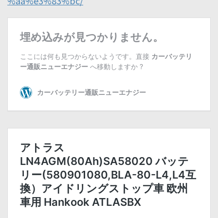
%aa%e3%83%bc/