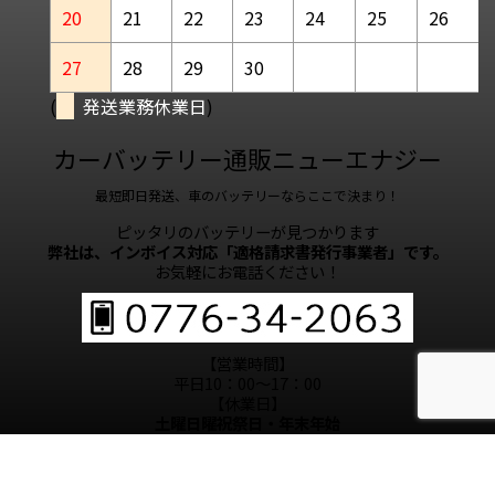
20
21
22
23
24
25
26
27
28
29
30
(
発送業務休業日
)
カーバッテリー通販ニューエナジー
最短即日発送、車のバッテリーならここで決まり！
ピッタリのバッテリーが見つかります
弊社は、インボイス対応「適格請求書発行事業者」です。
お気軽にお電話ください！
【営業時間】
平日10：00～17：00
【休業日】
土曜日曜祝祭日・年末年始
お盆休み（8/10～8/18）
© 2026 カーバッテリー通販ニューエナジー Powered by
STINGER