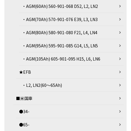
・AGM(60Ah) 560-901-068 D52, L2, LN2
・AGM(70Ah) 570-901-076 E39, L3, LN3
・AGM(80Ah) 580-901-080 F21, L4, LN4
・AGM(95Ah) 595-901-085 G14, L5, LN5
・AGM(105Ah) 605-901-095 H15, L6, LN6
★EFB
・L2, LN2(60～65Ah)
■米国車
●34-
●65-