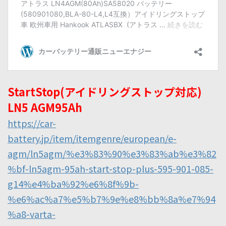
StartStop(アイドリングストップ対応)
LN5 AGM95Ah
https://car-
battery.jp/item/itemgenre/european/e-
agm/ln5agm/%e3%83%90%e3%83%ab%e3%82
%bf-ln5agm-95ah-start-stop-plus-595-901-085-
g14%e4%ba%92%e6%8f%9b-
%e6%ac%a7%e5%b7%9e%e8%bb%8a%e7%94
%a8-varta-